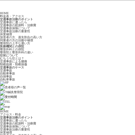
HOME
料金表・アクセス
交通事故治療のポイント
交通事故に遭ったら
交通事故の慰謝料・治療費
交通事故保険について
交通事故治療の重要性
休業補償
加害者の方、過失割合の高い方
同乗者の方の治療や補償
整骨院の上手な通い方
医療機関との併院
整形外科との併院
整骨院と整形外科の違い
症状について
むちうち症とは？
交通事故による腰痛
頸椎捻挫・頸椎損傷
交通事故のケース
交通事故
自動車事故
自損事故
自転車事故
HOME
アクセス・料金
交通事故治療のポイント
交通事故に遭ったら
交通事故の慰謝料・治療費
交通事故保険について
交通事故治療の重要性
休業補償